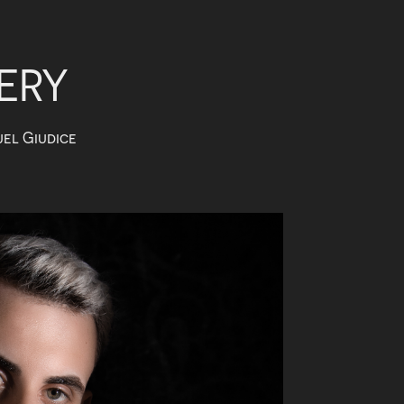
ERY
el Giudice